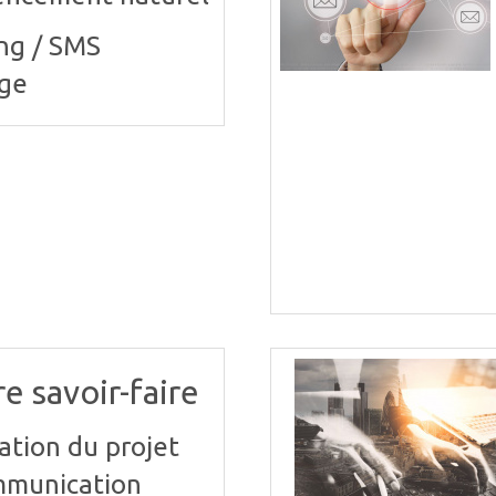
ng / SMS
ge
e savoir-faire
ation du projet
mmunication