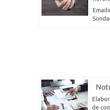
Emaili
Sonda
Notr
Elabor
de co